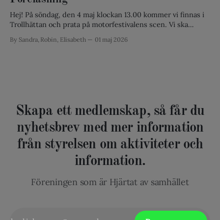
till ett informellt och tryggt digitalt möte där alla syskon,
föräldrar, yrkesverksamma
Hej! På söndag, den 4 maj klockan 13.00 kommer vi finnas i
Trollhättan och prata på motorfestivalens scen. Vi ska
presentera våran förening och berätta lite vad skuggsyskon
By Sandra, Robin, Elisabeth
01 maj 2026
är och vilka vi är som har startat skuggsyskon. Vi kommer
även ha skuggsyskon förening i norge. Vi kommer även
samarbeta
Skapa ett medlemskap, så får du
nyhetsbrev med mer information
från styrelsen om aktiviteter och
information.
Föreningen som är Hjärtat av samhället