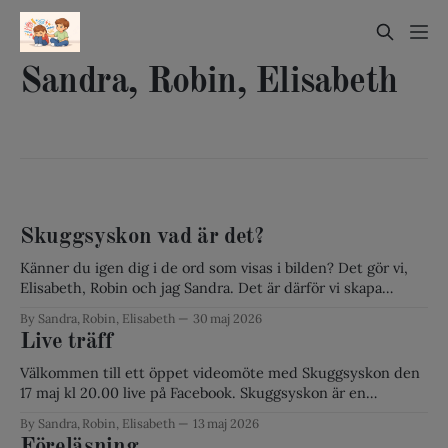
Sandra, Robin, Elisabeth
Skuggsyskon vad är det?
Känner du igen dig i de ord som visas i bilden? Det gör vi,
Elisabeth, Robin och jag Sandra. Det är därför vi skapa
föreningen skuggsyskon. För att finnas där för er, att få ut
By Sandra, Robin, Elisabeth
30 maj 2026
kunskapen om skuggsyskon och kunna förhindra att
Live träff
psykisk ohälsa uppkomma pågrund av skuggan man hamnar
Välkommen till ett öppet videomöte med Skuggsyskon den
17 maj kl 20.00 live på Facebook. Skuggsyskon är en
gemenskap för syskon till både barn och vuxna med
By Sandra, Robin, Elisabeth
13 maj 2026
diagnoser eller andra utmaningar i vardagen. Nu bjuder vi in
Föreläsning